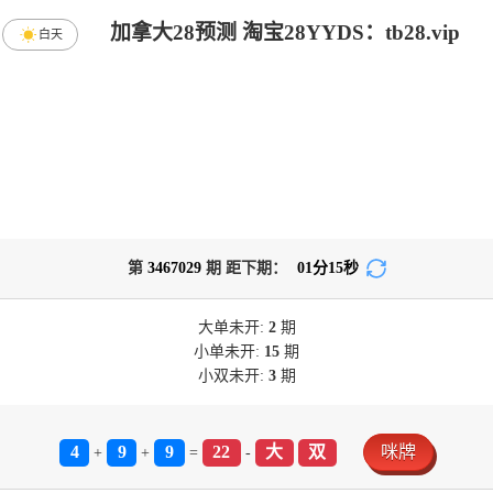
加拿大28预测 淘宝28YYDS：tb28.vip
白天
第
3467029
期 距下期：
01
分
15
秒
大单
未开:
2
期
小单
未开:
15
期
小双
未开:
3
期
4
9
9
22
大
双
咪牌
+
+
=
-